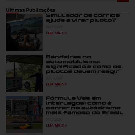
Últimas Publicações
Simulador de corrida
ajuda a virar piloto?
31/07/2026
LEIA MAIS »
Bandeiras no
automobilismo:
significado e como os
pilotos devem reagir
30/07/2026
LEIA MAIS »
Fórmula Vee em
Interlagos: como é
correr no autódromo
mais famoso do Brasil
24/07/2026
LEIA MAIS »