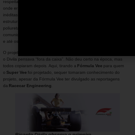
respeitada revista de automobilismo, a
Racecar Engineering
,
onde era colunista, que iria fazer um carro tubular, mas com coisas
inéditas de segurança para velocidades maiores. Projetou uma
estrutura tubular leve com chapas duplas de aço soldadas e
poliuretano no meio. Chegou num peso de projeto de 380 kg. A
comunidade dos engenheiros de automobilismo gostou do projeto
e até os chineses se interessaram.
O projeto do
FD01 na Fórmula 1
é a melhor prova que
o Divila pensava “fora da caixa”. Não deu certo na época, mas
todos copiaram depois. Aqui, tirando a
Fórmula Vee
para quem
o
Super Vee
foi projetado, sequer tomaram conhecimento do
projeto, apesar da Fórmula Vee ter divulgado as reportagens
da
Racecar Engineering
.
Ricardo Divila observa o primeiro