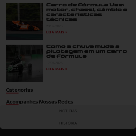
Carro de Fórmula Vee:
motor, chassi, câmbio e
características
técnicas
23/07/2026
LEIA MAIS »
Como a chuva muda a
pilotagem em um carro
de fórmula
17/07/2026
LEIA MAIS »
Categorias
Acompanhes Nossas Redes
NOTÍCIAS
HISTÓRIA