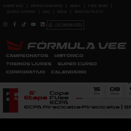
SOBRE NÓS
PATROCINADORES
AMIKA
FVEE NEWS
QUERO CORRER
FAQ
MÍDIA
ÁREA DO PILOTO
(11) 99266-0231
CAMPEONATOS
HISTÓRICO
TREINOS LIVRES
SUPER CURSO
CORPORATIVO
CALENDÁRIO
F
15
08
5ª
Copa
Dias
Horas
M
Próximo
22
Etapa
FVee
Agosto
Evento
ECPA
ECPA Piracicaba
Piracicaba | S