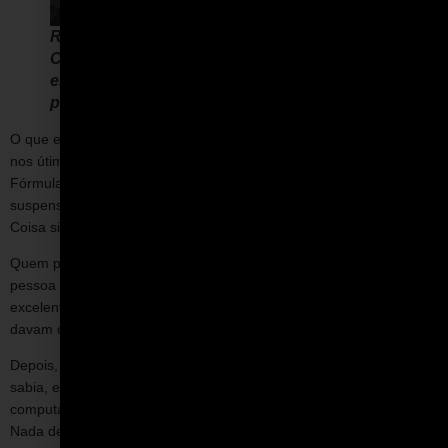
Ricardo Divila no cockpit do primeiro
Copersucar Fittipaldi, ainda em construção,
em 1974 (crédito: arquivo
pessoal/Ricardo Divila).
O que eu tenho a dizer do Divila? Eu o conheci há 50 anos, mas
nos útimos anos ficamos mais próximos porque ele ajudou na
Fórmula Vee a pedido do Wilson. Facilmente, desenhou uma
suspensão traseira multilink para uso de câmbio de 5 marchas.
Coisa simples e bem feita.
Quem pensa que o Divila era um “petrolhead” se engana, era uma
pessoa culta, adorava música clássica, filosofia e tinha um humor
excelente, jamais o vi nervoso, mesmo quando as coisas não
davam certo.
Depois, desenhou um
Super Vee
muito simples usando tudo o que
sabia, e sabia muito. Ele parecia um mágico, sentava no
computador e em horas já tinha o projeto pronto e desenhado.
Nada de fibra de carbono. Ele deixou claro em artigos na mais