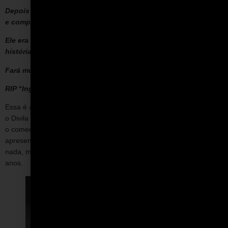
Depois da F1, ele participou de uma série de famosas equipes
e competições internacionais, como em Le Mans.
Ele era uma pessoa muito querida e um dos grandes da
história do automobilismo brasileiro.
Fará muita falta!
RIP “Inglês”, Abração, G.”
Essa é a declaração do Gerry, que conheceu e trabalhou com
o Divila desde a juventude. Ninguém melhor do que ele para contar
o começo da história. Eu jamais soube que foi o Gerry quem
apresentou o Divila para os Fittipaldis, porque o Gerry nunca falou
nada, mesmo sendo meu vizinho na Granja Vianna por mais de 20
anos.