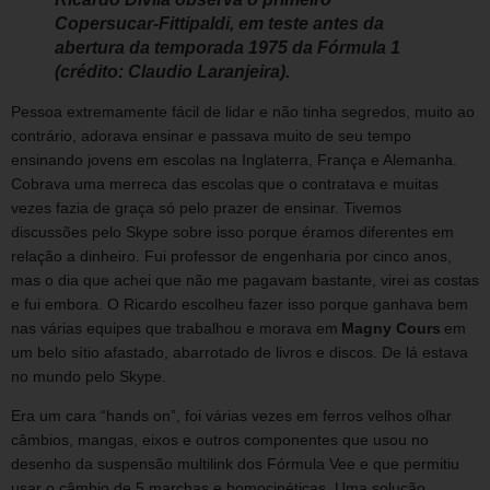
Copersucar-Fittipaldi, em teste antes da
abertura da temporada 1975 da Fórmula 1
(crédito: Claudio Laranjeira).
Pessoa extremamente fácil de lidar e não tinha segredos, muito ao
contrário, adorava ensinar e passava muito de seu tempo
ensinando jovens em escolas na Inglaterra, França e Alemanha.
Cobrava uma merreca das escolas que o contratava e muitas
vezes fazia de graça só pelo prazer de ensinar. Tivemos
discussões pelo Skype sobre isso porque éramos diferentes em
relação a dinheiro. Fui professor de engenharia por cinco anos,
mas o dia que achei que não me pagavam bastante, virei as costas
e fui embora. O Ricardo escolheu fazer isso porque ganhava bem
nas várias equipes que trabalhou e morava em
Magny Cours
em
um belo sítio afastado, abarrotado de livros e discos. De lá estava
no mundo pelo Skype.
Era um cara “hands on”, foi várias vezes em ferros velhos olhar
câmbios, mangas, eixos e outros componentes que usou no
desenho da suspensão multilink dos Fórmula Vee e que permitiu
usar o câmbio de 5 marchas e homocinéticas. Uma solução