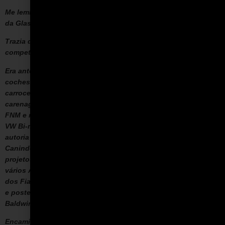
Me lembro quando ele, recém-formado, bateu na porta
da Glaspac.
Trazia debaixo do braço um projeto de um carro de
competição feito de balsa.
Era antes da época do Cobra mais depois do Buggy. Como
coches de carreira não eram a nossa praia (tínhamos feito as
carrocerias dos karts para o Mario; as carrocerias dos FV; a
carenagem do “shark nose” que o Landi fez com motor Alfa
FNM e no qual o Celso Lara Barberis morreu; a carroceria do
VW Bi-motore com propulsão flat 8 made in help (Socorro), de
autoria do Brizzi; peças para as carreteiras do Lobão do
Canindé; o AC do Anisio; e anos depois peças para vários
projetos de nossa rica indústria tupiniquim, como
vários Avalones, todos componentes dos 50 exemplares
dos Fiats Fittipaldi, carenagem dos F2, Fórmula Brasil etc.;
e posteriomente trabalhamos juntos com o Divila e o David
Baldwin no Copersucar.
Encaminhei “O Inglês”, “as he was better known later on”,