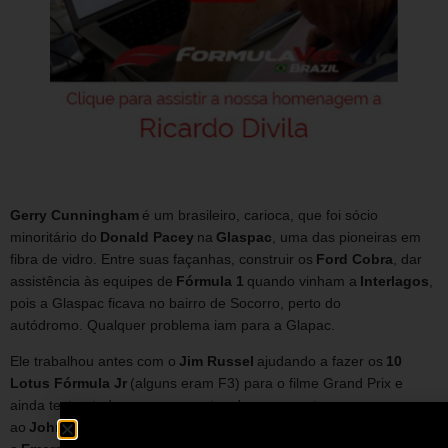
Gerry Cunningham
é um brasileiro, carioca, que foi sócio
minoritário do
Donald Pacey
na
Glaspac
, uma das pioneiras em
fibra de vidro. Entre suas façanhas, construir os
Ford Cobra
, dar
assistência às equipes de
Fórmula 1
quando vinham a
Interlagos
,
pois a Glaspac ficava no bairro de Socorro, perto do
autódromo. Qualquer problema iam para a Glapac.
Ele trabalhou antes com o
Jim Russel
ajudando a fazer os
10
Lotus Fórmula Jr
(alguns eram F3) para o filme Grand Prix e
ainda testou todos os carros antes de serem entregues
ao
John Frankenheimer
, que dirigiu o filme. E também foi com