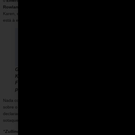
o
Emerson
para a Inglaterra e o apresentou para o
Denis
Rowlands
. Há muitos anos, ele mora em Portugal com a esposa,
Karen, e já andou 290 mil km com sua BMW GS. Na foto, quem
está à esquerda todos conhecem, é o Juan Manuel Fangio.
Gerry Cunningham (centro), com a mulher,
Karen, e o ex-piloto argentino Juan Manuel
Fangio (crédito: arquivo
pessoal/Roberto Zullino).
Nada como um amigo de toda a vida para fazer uma declaração
sobre o infeliz passamento do querido
Ricardo Divila
. A
declaração do
Gerry
, que fala português perfeitamente com
sotaque carioca, mas mistura inglês na conversa:
“Zullino, que triste notícia.