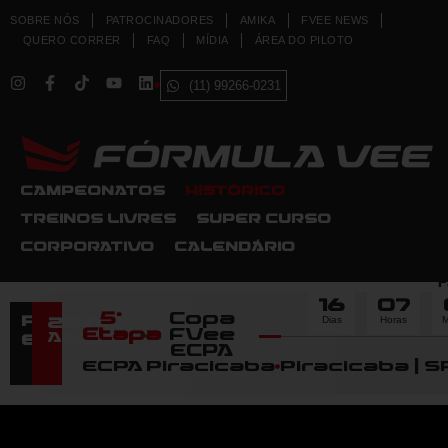
SOBRE NÓS
PATROCINADORES
AMIKA
FVEE NEWS
QUERO CORRER
FAQ
MÍDIA
ÁREA DO PILOTO
(11) 99266-0231
CAMPEONATOS
HISTÓRICO
TREINOS LIVRES
SUPER CURSO
CORPORATIVO
CALENDÁRIO
F
16
07
5ª
Copa
Dias
Horas
M
Próximo
22
Etapa
FVee
Agosto
Evento
ECPA
ECPA Piracicaba
Piracicaba | S