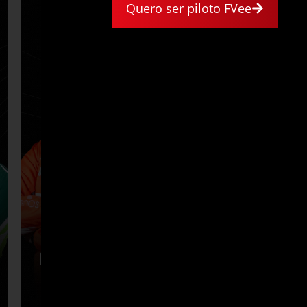
Quero ser piloto FVee