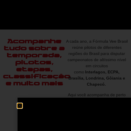
Acompanhe
A cada ano, a Fórmula
Vee
Brasil
reúne pilotos de diferentes
tudo sobre a
regiões do Brasil para disputar
temporada,
campeonatos de altíssimo nível
pilotos,
em
cir
cu
i
t
o
s
etapas,
como
Interlagos
,
ECPA,
classificação
Brasília, Londrina,
Gôiania
e
e muito mais
Chapecó
.
Aqui você acompanha de perto
os nomes que estão na disputa,
o cronograma completo das
etapas e a pontuação atualizada
de cada campeonato.