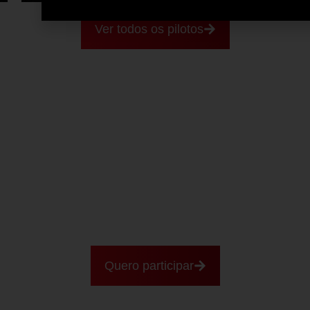
Ver todos os pilotos
Ainda não correu com a gente?
Se você está conhecendo a Fórmula Vee Brasil
agora, este é o melhor lugar para começar a
entender como funciona a dinâmica dos
campeonatos e o nível dos competidores. E o
melhor:
você também pode estar entre eles em
breve.
Quero participar