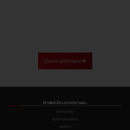
Ainda não correu com a gente?
Se você está conhecendo a Fórmula Vee Brasil
agora, este é o melhor lugar para começar a
entender como funciona a dinâmica dos
campeonatos e o nível dos competidores. E o
melhor:
você também pode estar entre eles em
breve.
Quero participar
Institucional
Sobre Nós
Patrocinadores
AMIKA