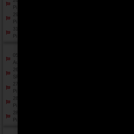
28 - Treinos Livres - ECPA - Autódromo ECPA -
Piracicaba- SP
29 - Treinos Livres - ECPA - Autódromo ECPA -
Piracicaba- SP
31 - Treinos Livres - ECPA - Autódromo ECPA -
Piracicaba- SP
Junho
05, 06 e 07 - Campeonato Paulista Etapa 4 -
Autódromo de Interlagos - SP
26 - Treinos Livres - Autódromo ECPA - Piracicaba-
SP
27 - Copa FVEE Etapa 3 - Autódromo ECPA -
Piracicaba- SP
28 - Open FVEE Etapa 3 - Autódromo ECPA -
Piracicaba- SP
28 - Desafio AMIKA Etapa 3 - Autódromo ECPA -
Piracicaba- SP
Julho