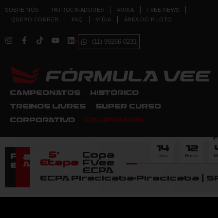
SOBRE NÓS
PATROCINADORES
AMIKA
FVEE NEWS
QUERO CORRER
FAQ
MÍDIA
ÁREA DO PILOTO
(11) 99266-0231
CAMPEONATOS
HISTÓRICO
TREINOS LIVRES
SUPER CURSO
CORPORATIVO
CALENDÁRIO
F
14
12
5ª
Copa
Dias
Horas
M
Próximo
22
Etapa
FVee
Agosto
Evento
ECPA
ECPA Piracicaba
Piracicaba | S