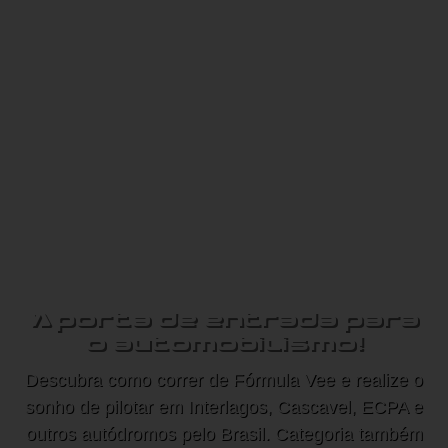
Fórmula Vee
Brasil
A porta de entrada para
o automobilismo!
Descubra como correr de Fórmula
Vee
e realize o
sonho de pilotar em Interlagos, Cascavel, ECPA e
outros autódromos pelo Brasil. Categoria também