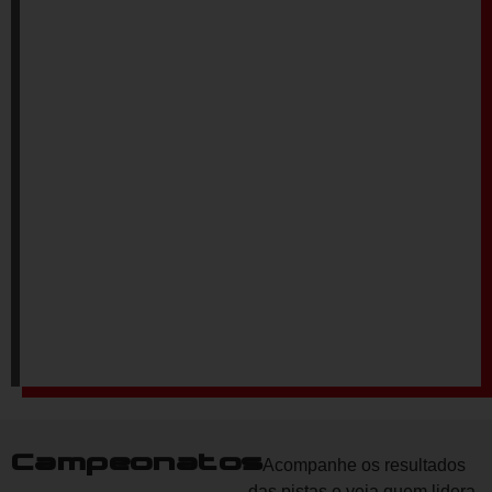
Campeonatos
Acompanhe os resultados
das pistas e veja quem lidera.