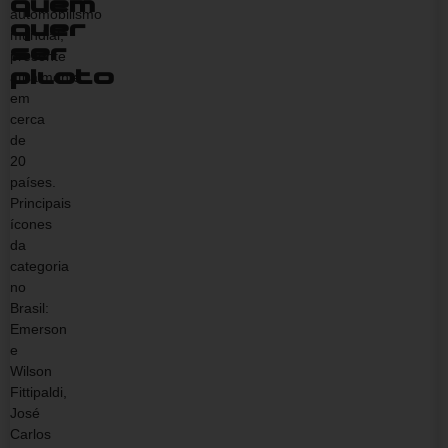
quem
automobilismo
quer
mundial,
ser
presente
atualmente
piloto
em
cerca
de
20
países.
Principais
ícones
da
categoria
no
Brasil:
Emerson
e
Wilson
Fittipaldi,
José
Carlos