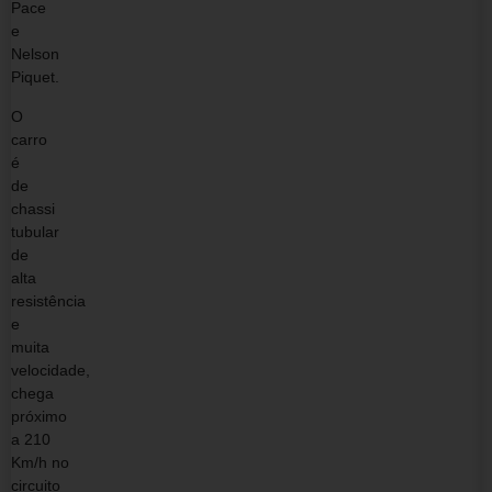
Pace
e
Nelson
Piquet.
O
carro
é
de
chassi
tubular
de
alta
resistência
e
muita
velocidade,
chega
próximo
a 210
Km/h no
circuito