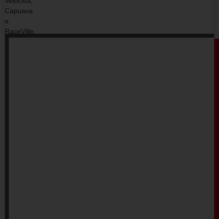
Velocitta,
Capuava
e
RaceVille.