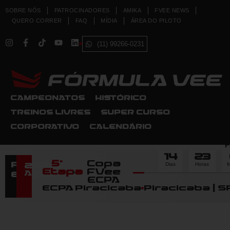
SOBRE NÓS
PATROCINADORES
AMIKA
FVEE NEWS
QUERO CORRER
FAQ
MÍDIA
ÁREA DO PILOTO
(11) 99266-0231
CAMPEONATOS
HISTÓRICO
TREINOS LIVRES
SUPER CURSO
CORPORATIVO
CALENDÁRIO
F
14
23
5ª
Copa
Dias
Horas
M
Próximo
22
Etapa
FVee
Agosto
Evento
ECPA
ECPA Piracicaba
Piracicaba | S