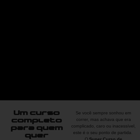
Um curso
Se você sempre sonhou em
correr, mas achava que era
completo
complicado, caro ou inacessível,
para quem
este é o seu ponto de partida.
quer
O
Super Curso de