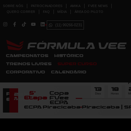
SOBRE NÓS
PATROCINADORES
AMIKA
FVEE NEWS
QUERO CORRER
FAQ
MÍDIA
ÁREA DO PILOTO
(11) 99266-0231
CAMPEONATOS
HISTÓRICO
TREINOS LIVRES
SUPER CURSO
CORPORATIVO
CALENDÁRIO
F
13
18
5ª
Copa
Dias
Horas
M
Próximo
22
Etapa
FVee
Agosto
Evento
ECPA
ECPA Piracicaba
Piracicaba | S