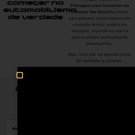
começar no
Pilotagem para Iniciantes da
automobilismo
Fórmula Vee Brasil
foi criado
de verdade
para preparar novos pilotos com
conteúdo teórico, prática em
simulador, experiência real na
pista e análise profissional de
desempenho.
Aqui, você não vai apenas pilotar.
Vai aprender a competir.
O que está incluso no
Super Curso para
Iniciantes
Treino no simulador profissional
Tenha sua primeira experiência em um ambiente seg