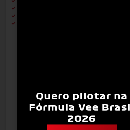
e controlado:
Sessão com instrutor da própria categoria
Situações reais simuladas (largadas, disputas,
bandeiras, etc.)
Acompanhamento com correção de postura e técni
Quero pilotar na
Fórmula Vee Brasi
2026