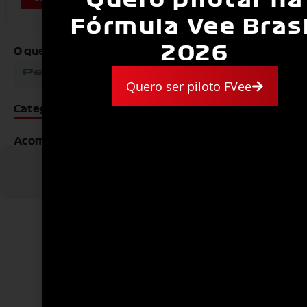
Fórmula Vee Brasi
2026
O que você está procurando?
Quero ser piloto FVee
Categorias
Acompanhes Nossas Redes
NOTÍCIAS
HISTÓRIA
Ainda não correu com a gente?
Se você está conhecendo a Fórmula Vee Brasil
agora, este é o melhor lugar para começar a