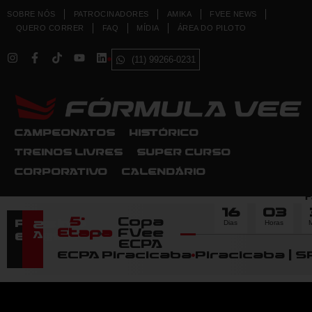
SOBRE NÓS
PATROCINADORES
AMIKA
FVEE NEWS
QUERO CORRER
FAQ
MÍDIA
ÁREA DO PILOTO
(11) 99266-0231
CAMPEONATOS
HISTÓRICO
TREINOS LIVRES
SUPER CURSO
CORPORATIVO
CALENDÁRIO
F
16
03
5ª
Copa
Dias
Horas
M
Próximo
22
Etapa
FVee
Agosto
Evento
ECPA
ECPA Piracicaba
Piracicaba | S