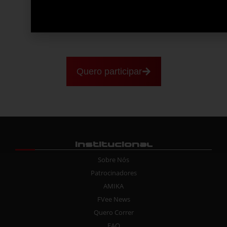
entender como funciona a dinâmica dos
campeonatos e o nível dos competidores. E o
melhor:
você também pode estar entre eles em
breve.
Quero participar
Institucional
Sobre Nós
Patrocinadores
AMIKA
FVee News
Quero Correr
FAQ