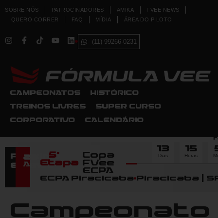
SOBRE NÓS
PATROCINADORES
AMIKA
FVEE NEWS
QUERO CORRER
FAQ
MÍDIA
ÁREA DO PILOTO
(11) 99266-0231
CAMPEONATOS
HISTÓRICO
TREINOS LIVRES
SUPER CURSO
CORPORATIVO
CALENDÁRIO
F
13
15
5ª
Copa
Dias
Horas
M
Próximo
22
Etapa
FVee
Agosto
Evento
ECPA
ECPA Piracicaba
Piracicaba | S
Campeonato