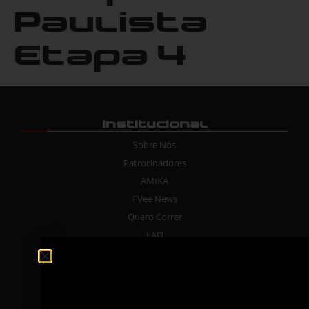
Paulista
Etapa 4
Institucional
Sobre Nós
Patrocinadores
AMIKA
FVee News
Quero Correr
FAQ
Mídia
Área do Piloto