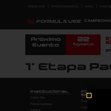
SOBRE NÓS
PATROCINADORES
AMIKA
FVEE N
CAMPEONA
22
5
Próximo
E
Agosto
Evento
E
1ª Etapa P
Institucional
Fórmula V
Brasil
Sobre Nós
Treinos Livres
Patrocinadores
Calendário
AMIKA