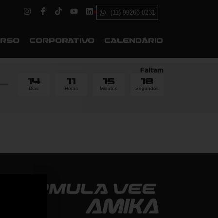
(11) 99266-0231
URSO
CORPORATIVO
CALENDÁRIO
Faltam
14
11
15
18
Dias
Horas
Minutos
Segundos