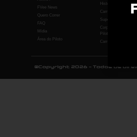
Histórico
FVee News
Campeões
Quero Correr
Super Curso
FAQ
Corporativo
Mídia
Pilotos
Área do Piloto
Carros
©Copyright 2026 - Todos os dire