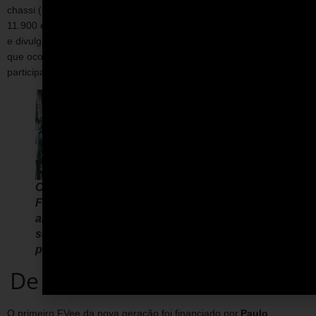
chassi (sem motor, câmbio, suspensão e carenagem) custava R$
11.900 e podia ser parcelado em três vezes. A promoção
e divulgação eram feitas em páginas na internet. Ao contrário do
que ocorreu nos anos 1960, desta vez não houve nenhuma
participação da VW.
Chassis produzidos na marcenaria de
Francisco Zurk, em Piracicaba (crédito:
arquivo pessoal Roberto Zullino) e, na
sequência, o logo do chassi Naja, idealizado
pelo ilustrador Ararê Novaes.
De volta para o futuro
O primeiro FVee da nova geração foi financiado por
Paulo