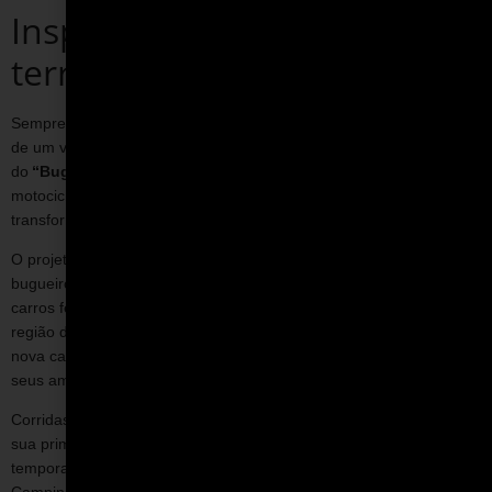
Inspiração em corridas na
terra
Sempre que ia para a pista, o engenheiro ouvia que não se tratava
de um verdadeiro Porsche com sangue alemão, mas sim
do
“Buggy do Zullino”
. Além de vencer nas pistas, o ex-
motociclista também tomou a ponta nas discussões para
transformar a ideia de uma nova categoria em realidade.
O projeto em torno de Zullino chamou a atenção de outro
bugueiro.
Régis Cava
competia com os pequenos e divertidos
carros feitos de tubos de metal nas provas em pistas de terra na
região de Limeira e Piracicaba. Ao saber do interesse em criar uma
nova categoria de fórmula, ele apareceu com uma solução: os
seus amigos gaioleiros.
Corridas de carros eram comuns no interior paulista. Inclusive, em
sua primeira fase, a
Fórmula Vee
realizou a prova de abertura da
temporada de 1968 nas ruas do Parque São Quirino, em