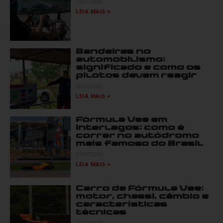
31/07/2026
LEIA MAIS »
Bandeiras no
automobilismo:
significado e como os
pilotos devem reagir
30/07/2026
LEIA MAIS »
Fórmula Vee em
Interlagos: como é
correr no autódromo
mais famoso do Brasil
24/07/2026
LEIA MAIS »
Carro de Fórmula Vee:
motor, chassi, câmbio e
características
técnicas
23/07/2026