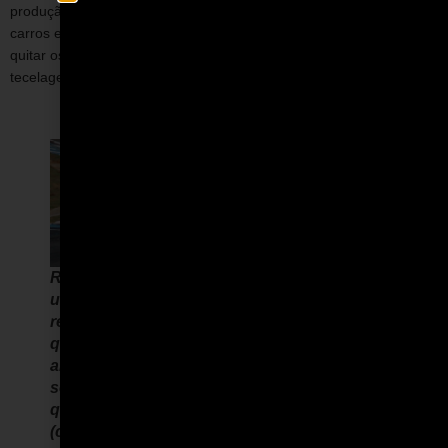
produção para montar réplicas de carros famosos. Um desses
carros era um Porsche Spyder, que acabou sendo usado para
quitar os pagamentos atrasados. Zullino restituiu o valor à
tecelagem e ficou com o carro.
Roberto Zullino em prova com a réplica de
um Porsche Spyder, semelhante ao que
recebeu como pagamento de uma dívida, e
que o levou para o automobilismo. (crédito:
arquivo pessoal Roberto Zullino) e, na
sequência, imagem de prova de motociclismo
que disputou no início dos anos 1970
(crédito: arquivo pessoal Roberto Zullino).