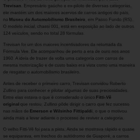
Trevisan
. Empresário gaúcho e ex-piloto de diversas categorias,
ele mantém um dos maiores acervos de carros antigos do país,
no
Museu do Automobilismo Brasileiro
, em Passo Fundo (RS).
O modelo inicial, chassi 001, está em exposição ao lado de outros
124 veículos, sendo no total 28 fórmulas.
Trevisan foi um dos maiores incentivadores da retomada da
Fórmula Vee. Ele acompanhou de perto a era de ouro nos anos
1960. A ideia de trazer de volta uma categoria com carros de
mesma motorização e de custo baixo era vista como uma maneira
de resgatar o automobilismo brasileiro.
Antes de receber o primeiro carro, Trevisan convidou Roberto
Zullino para conhecer e pilotar algumas de suas preciosidades.
Entre elas estava o que é considerado o único
Fitti-Vê
original
que restou. Zullino pôde dirigir o carro que fez sucesso
nas mãos de
Emerson e Wilsinho Fittipaldi
, o que o motivou
ainda mais a levar adiante o processo de reviver a categoria.
O velho Fitti-Vê foi para a pista. Ainda se mostrava rápido e quase
se equiparava, em trechos do autódromo de Guaporé, a carros