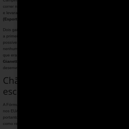
Campinas. Mas os pilotos da região gostavam mesmo era de
correr na terra. As provas de gaiolas tornaram-se muito populares
e levaram até a construção de um autódromo, hoje o
ECPA
(Esporte Clube Piracicabano de Automobilismo)
.
Dois gaioleiros que moravam próximo à pista de Piracicaba fizeram
a primeira tentativa de montar um FVee. E da forma mais artesanal
possível. Conhecidos como
Abrão e Nilton
, eles não tinham
nenhum projeto, exceto a experiência com as tradicionais gaiolas,
que eram veículos de dois lugares. Na época, o empresário
Dito
Gianetti
, piloto e responsável pela construção do ECPA, já vinha
desenvolvendo um carro-gaiola de apenas um assento.
Chão de cimento e giz
escolar
A Fórmula Vee já existia há mais de 40 anos, desde sua criação
nos EUA, em 1959. Ainda era popular em vários países. Havia,
portanto, muitos projetos disponíveis a serem copiados ou tidos
como referência. De acordo com Zullino, um modelo inglês chegou