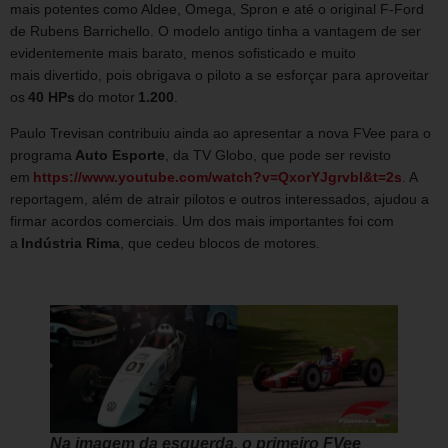
mais potentes como Aldee, Omega, Spron e até o original F-Ford
de Rubens Barrichello. O modelo antigo tinha a vantagem de ser
evidentemente mais barato, menos sofisticado e muito
mais divertido, pois obrigava o piloto a se esforçar para aproveitar
os
40 HPs
do motor
1.200
.
Paulo Trevisan contribuiu ainda ao apresentar a nova FVee para o
programa
Auto Esporte
, da TV Globo, que pode ser revisto
em
https://www.youtube.com/watch?v=QxorYJgrvbI&t=2s
. A
reportagem, além de atrair pilotos e outros interessados, ajudou a
firmar acordos comerciais. Um dos mais importantes foi com
a
Indústria Rima
, que cedeu blocos de motores.
Na imagem da esquerda, o primeiro FVee