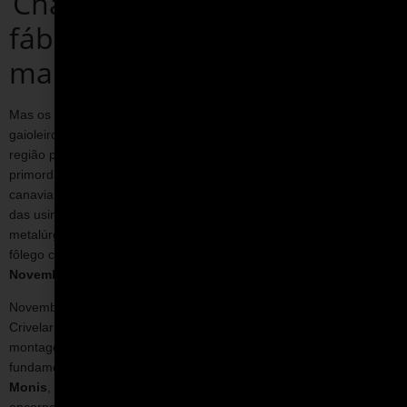
Chassi tubular nascido em
fábrica de móveis de
madeira
Mas os dois “projetistas-de-chão-de-oficina” não eram os únicos
gaioleiros interessados na volta da Fórmula Vee. Eles viviam numa
região próspera e rica em razão da produção de açúcar, cenário
primordial para sustentar a produção de carros tubulares. Os
canaviais exigem uma infraestrutura para garantir a manutenção
das usinas, o que gerou a criação de um forte polo da indústria
metalúrgica, principalmente em Piracicaba. E a FVee ganhou novo
fôlego com outros dois entusiastas da região pelo projeto:
Silvio
Novembre e Chico Crivelari
.
Novembre era piloto, corria de kart e outras provas regionais, e
Crivelari tinha sua própria oficina para fornecer o material para a
montagem do chassi. Eles contaram ainda com outro apoio
fundamental e uma solução inusitada: o
projetista Eduardo
Monis
, que havia desenvolvido o Fórmula Speed (um kart