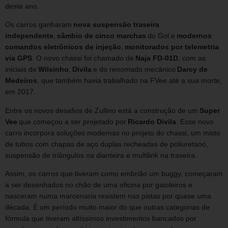
deste ano.
Os carros ganharam
nova suspensão traseira
independente
,
câmbio de cinco marchas
do Gol e
modernos
comandos eletrônicos de injeção
,
monitorados por telemetria
via GPS
. O novo chassi foi chamado de
Naja FD-01D
, com as
iniciais de
Wilsinho
,
Divila
e do renomado mecânico
Darcy de
Medeiros
, que também havia trabalhado na FVee até a sua morte,
em 2017.
Entre os novos desafios de Zullino está a construção de um
Super
Vee
que começou a ser projetado por
Ricardo Divila
. Esse novo
carro incorpora soluções modernas no projeto do chassi, um misto
de tubos com chapas de aço duplas recheadas de poliuretano,
suspensão de triângulos na dianteira e multilink na traseira.
Assim, os carros que tiveram como embrião um buggy, começaram
a ser desenhados no chão de uma oficina por gaioleiros e
nasceram numa marcenaria resistem nas pistas por quase uma
década. É um período muito maior do que outras categorias de
fórmula que tiveram altíssimos investimentos bancados por