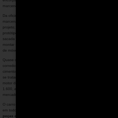
encorpado), e o
marceneiro Francisco Zurk
. Sim, um
marceneiro!
Da oficina de gaiolas a nova
Fómula Vee
encontrou numa
marcenaria seu inusitado destino final.
Zullino
comandou o
projeto;
Crivela
garantiu a matéria-prima e a fabricação do
protótipo;
Monis
aperfeiçoou o desenho original; e
Zurk
teve a
sacada de cortar e dobrar os tubos a laser e depois soldar e
montar o chassi em seu galpão, antes exclusivo para a produção
de móveis de madeira.
Quase dois anos depois das conversas pela internet, reuniões nos
corredores de Interlagos e desenhos feitos no chão de
cimento,
nasceu o chassi Naja
. O nome de uma cobra pegou por
se tratar de um carro leve, rápido e arisco. A ideia de reviver o
motor do Fusca 1200 nem foi cogitada e logo optou-se pela versão
1.600, além de componentes de Kombi e Brasília, abundantes no
mercado e com preços acessíveis.
O carro seguiu o mesmo princípio que deu origem à Fórmula Vee
em todo o mundo:
mecânica Volkswagen, originalidade de
peças e baixo custo de produção e manutenção
. O kit do