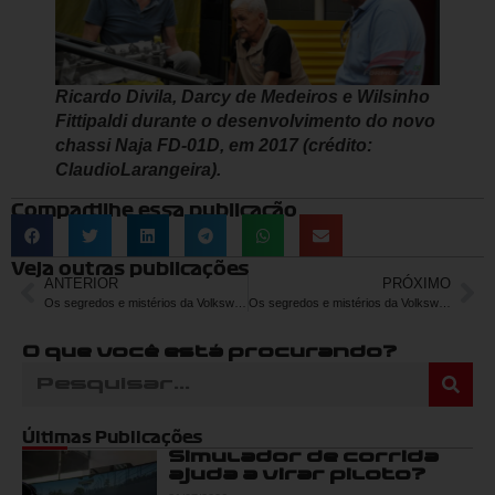
Ricardo Divila, Darcy de Medeiros e Wilsinho
Fittipaldi durante o desenvolvimento do novo
chassi Naja FD-01D, em 2017 (crédito:
ClaudioLarangeira).
Compartilhe essa publicação
Veja outras publicações
ANTERIOR
PRÓXIMO
Os segredos e mistérios da Volkswagen na criação da Fórmula Vee – Parte 1
Os segredos e mistérios da Volkswagen na criação da Fórmula Vee – Parte 2
O que você está procurando?
Últimas Publicações
Simulador de corrida
ajuda a virar piloto?