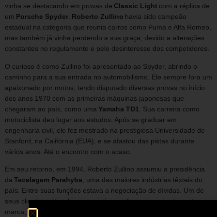
vinha se destacando em provas de
Classic Light
com a réplica de
um
Porsche Spyder
.
Roberto Zullino
havia sido campeão
estadual na categoria que reunia carros como Puma e Alfa Romeo,
mas também já vinha perdendo a sua graça, devido a alterações
constantes no regulamento e pelo desinteresse dos competidores.
O curioso é como Zullino foi apresentado ao Spyder, abrindo o
caminho para a sua entrada no automobilismo. Ele sempre fora um
apaixonado por motos, tendo disputado diversas provas no início
dos anos 1970 com as primeiras máquinas japonesas que
chegaram ao país, como uma
Yamaha TD1
. Sua carreira como
motociclista deu lugar aos estudos. Após se graduar em
engenharia civil, ele fez mestrado na prestigiosa Universidade de
Stanford, na Califórnia (EUA), e se afastou das pistas durante
vários anos. Até o encontro com o acaso.
Em seu retorno, em 1994, Roberto Zullino assumiu a presidência
da
Tecelagem Parahyba
, uma das maiores indústrias têxteis do
país. Entre suas funções estava a negociação de dívidas. Um de
seus clientes, além de comercializar os famosos cobertores da
marca, tinha uma fábrica de buggy e aproveitava a linha de