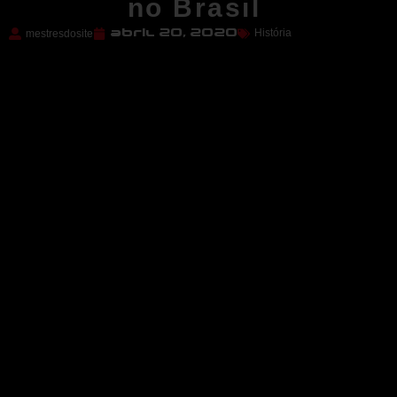
no Brasil
História
mestresdosite
abril 20, 2020