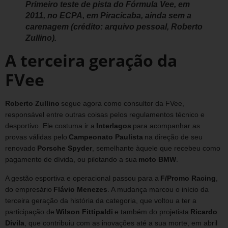
Primeiro teste de pista do Fórmula Vee, em
2011, no ECPA, em Piracicaba, ainda sem a
carenagem (crédito: arquivo pessoal, Roberto
Zullino).
A terceira geração da
FVee
Roberto Zullino
segue agora como consultor da FVee,
responsável entre outras coisas pelos regulamentos técnico e
desportivo. Ele costuma ir a
Interlagos
para acompanhar as
provas válidas pelo
Campeonato Paulista
na direção de seu
renovado
Porsche Spyder
, semelhante àquele que recebeu como
pagamento de dívida, ou pilotando a sua
moto BMW
.
A gestão esportiva e operacional passou para a
F/Promo Racing
,
do empresário
Flávio Menezes
. A mudança marcou o início da
terceira geração da história da categoria, que voltou a ter a
participação de
Wilson Fittipaldi
e também do projetista
Ricardo
Divila
, que contribuiu com as inovações até a sua morte, em abril