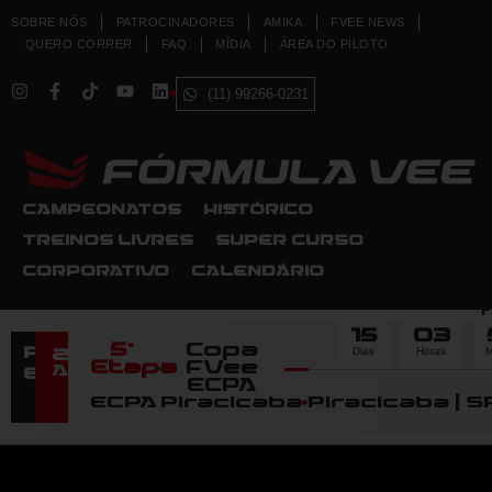
SOBRE NÓS
PATROCINADORES
AMIKA
FVEE NEWS
QUERO CORRER
FAQ
MÍDIA
ÁREA DO PILOTO
(11) 99266-0231
CAMPEONATOS
HISTÓRICO
TREINOS LIVRES
SUPER CURSO
CORPORATIVO
CALENDÁRIO
F
15
03
5ª
Copa
Dias
Horas
M
Próximo
22
Etapa
FVee
Agosto
Evento
ECPA
ECPA Piracicaba
Piracicaba | S