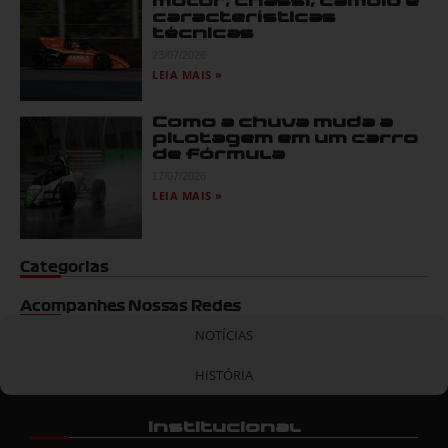
motor, chassi, câmbio e
características
técnicas
23/07/2026
LEIA MAIS »
Como a chuva muda a
pilotagem em um carro
de fórmula
17/07/2026
LEIA MAIS »
Categorias
Acompanhes Nossas Redes
NOTÍCIAS
HISTÓRIA
Institucional