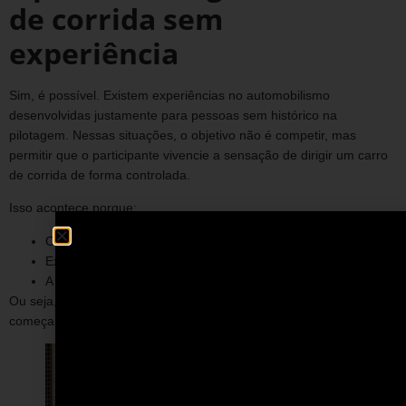
de corrida sem
experiência
Sim, é possível. Existem experiências no automobilismo
desenvolvidas justamente para pessoas sem histórico na
pilotagem. Nessas situações, o objetivo não é competir, mas
permitir que o participante vivencie a sensação de dirigir um carro
de corrida de forma controlada.
Isso acontece porque:
O ambiente é supervisionado;
Existe orientação antes da atividade;
A experiência é adaptada para iniciantes.
Ou seja, não é necessário conhecimento técnico prévio para
começar.