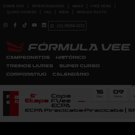
SOBRE NÓS
PATROCINADORES
AMIKA
FVEE NEWS
QUERO CORRER
FAQ
MÍDIA
ÁREA DO PILOTO
(11) 99266-0231
CAMPEONATOS
HISTÓRICO
TREINOS LIVRES
SUPER CURSO
CORPORATIVO
CALENDÁRIO
F
15
09
5ª
Copa
Dias
Horas
M
Próximo
22
Etapa
FVee
Agosto
Evento
ECPA
ECPA Piracicaba
Piracicaba | S