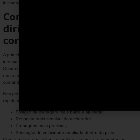
iniciantes participem com segurança e orientação adequada.
Como é a primeira vez
dirigindo um carro de
corrida
A primeira experiência ao dirigir um carro de corrida costuma ser
intensa e diferente de tudo que a maioria das pessoas já viveu.
Desde o início, é possível perceber que o carro responde de forma
muito mais direta, exigindo mais atenção e precisão em cada
comando.
Nos primeiros momentos, o participante passa por um processo
rápido de adaptação:
Posição de pilotagem mais baixa e ajustada;
Resposta mais sensível do acelerador;
Frenagens mais precisas;
Sensação de velocidade ampliada dentro da pista.
Com o passar das voltas, a confiança começa a aumentar, os