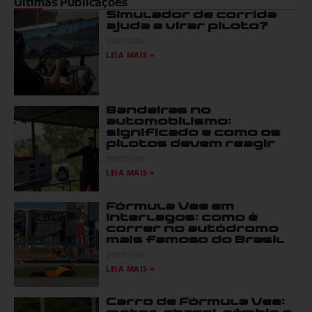
Últimas Publicações
Simulador de corrida
ajuda a virar piloto?
31/07/2026
LEIA MAIS »
Bandeiras no
automobilismo:
significado e como os
pilotos devem reagir
30/07/2026
LEIA MAIS »
Fórmula Vee em
Interlagos: como é
correr no autódromo
mais famoso do Brasil
24/07/2026
LEIA MAIS »
Carro de Fórmula Vee: