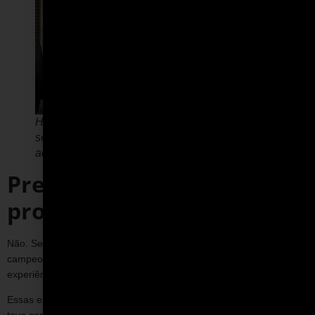
Hoje, é possível dirigir carro de corrida mesmo
sem experiência prévia, com orientação
adequada.
Preciso ser piloto
profissional para correr?
Não. Ser piloto profissional é necessário apenas para competir em
campeonatos oficiais. Para dirigir um carro de corrida em uma
experiência controlada, isso não é exigido.
Essas experiências são estruturadas justamente para quem nunca