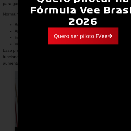
para garantir segurança e aproveitamento.
Fórmula Vee Brasi
Normalmente, ela inclui:
2026
Briefing com orientações básicas;
Apresentação do carro e dos comandos;
Quero ser piloto FVee
Entrada na pista com acompanhamento;
Voltas controladas no autódromo.
Esse processo permite que o participante entenda o
funcionamento do carro antes de acelerar, reduzindo riscos e
aumentando a confiança.