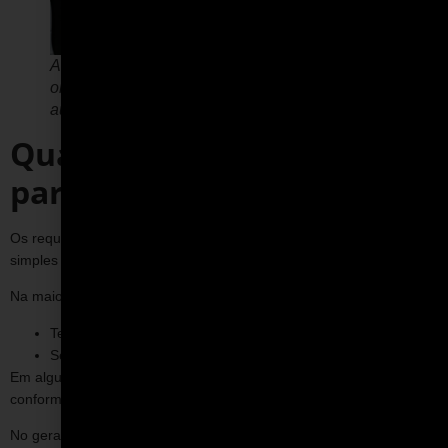
Antes de entrar na pista, o participante recebe
orientações para dirigir com segurança no
autódromo.
Quais são os requisitos
para pilotar
Os requisitos para pilotar em experiências de automobilismo são
simples e voltados principalmente à segurança.
Na maioria dos casos, é necessário:
Ter a partir de 18 anos com CNH;
Seguir todas as orientações de segurança e briefing prévio;
Em alguns formatos, pode ser exigida habilitação, mas isso varia
conforme o tipo de experiência e o regulamento do evento.
No geral, o processo é acessível e pensado para permitir que