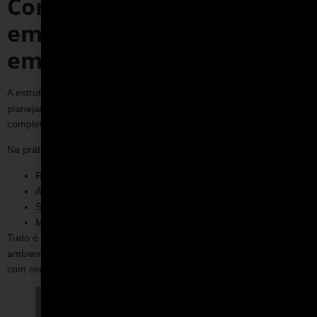
Como funciona um evento
em autódromo para
empresas
A estrutura de um evento corporativo no automobilismo é
planejada para garantir organização, segurança e uma experiência
completa para todos os participantes.
Na prática, o evento costuma seguir um fluxo bem definido:
Recepção e briefing inicial com orientações;
Apresentação do ambiente e das atividades;
Sessões práticas em pista ou simuladores;
Momentos de interação e integração entre equipes.
Tudo é conduzido com acompanhamento técnico e dentro de um
ambiente estruturado, permitindo que mesmo iniciantes participem
com segurança.