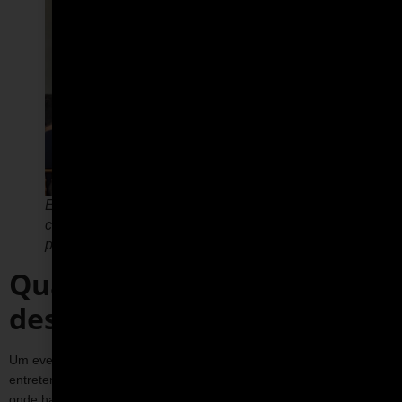
Eventos corporativos no automobilismo
começam com orientação e preparação dos
participantes
Quais são os objetivos
desse tipo de evento
Um evento corporativo no automobilismo vai muito além do
entretenimento. Ele é estruturado para criar situações práticas
onde habilidades essenciais do ambiente profissional são