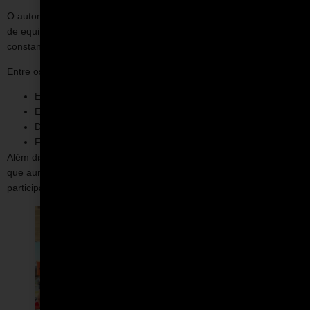
O automobilismo oferece um cenário único para desenvolvimento
de equipes, justamente por exigir foco, precisão e adaptação
constante.
Entre os principais benefícios, podemos destacar:
Engajamento elevado dos participantes;
Experiência marcante fora do ambiente corporativo;
Desenvolvimento de habilidades práticas;
Fortalecimento da cultura da empresa.
Além disso, a experiência costuma gerar alto impacto emocional, o
que aumenta a retenção do aprendizado e a conexão entre os
participantes.