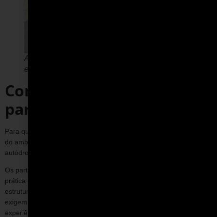
A experiência em pista fortalece a integração e o
engajamento das equipes
Como é a experiência para
participantes
Para quem participa, a experiência é intensa e totalmente diferente
do ambiente corporativo tradicional. Desde o primeiro momento no
autódromo, tudo é planejado para gerar imersão e engajamento.
Os participantes passam por etapas que combinam orientação,
prática e interação, vivenciando o automobilismo de forma
estruturada. Ao longo do evento, são expostos a situações que
exigem foco, tomada de decisão e colaboração, o que torna a
experiência não apenas envolvente, mas também relevante para o