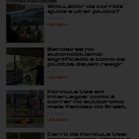
Últimas Publicações
Simulador de corrida
ajuda a virar piloto?
31/07/2026
LEIA MAIS »
Bandeiras no
automobilismo:
significado e como os
pilotos devem reagir
30/07/2026
LEIA MAIS »
Fórmula Vee em
Interlagos: como é
correr no autódromo
mais famoso do Brasil
24/07/2026
LEIA MAIS »
Carro de Fórmula Vee: