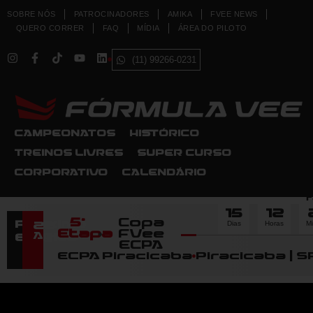
SOBRE NÓS
PATROCINADORES
AMIKA
FVEE NEWS
QUERO CORRER
FAQ
MÍDIA
ÁREA DO PILOTO
(11) 99266-0231
CAMPEONATOS
HISTÓRICO
TREINOS LIVRES
SUPER CURSO
CORPORATIVO
CALENDÁRIO
F
15
12
5ª
Copa
Dias
Horas
M
Próximo
22
Etapa
FVee
Agosto
Evento
ECPA
ECPA Piracicaba
Piracicaba | S